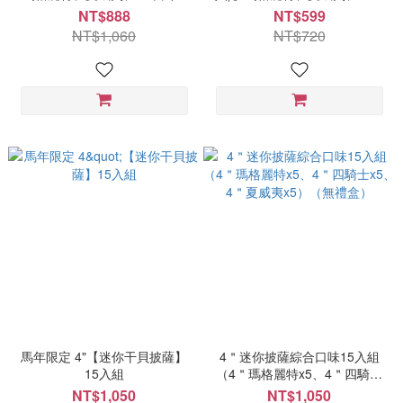
、四騎士、義式櫛瓜、美式臘
火腿 各3片
NT$888
NT$599
腸 各2片｜限量200盒售完為止
NT$1,060
NT$720
｜限定7-11超取 ★贈限量笑臉
徽章1枚
馬年限定 4"【迷你干貝披薩】
4＂迷你披薩綜合口味15入組
15入組
（4＂瑪格麗特x5、4＂四騎士
x5、4＂夏威夷x5）（無禮盒）
NT$1,050
NT$1,050