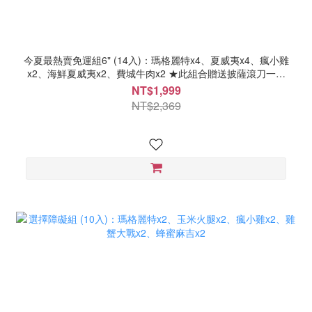
今夏最熱賣免運組6" (14入)：瑪格麗特x4、夏威夷x4、瘋小雞
x2、海鮮夏威夷x2、費城牛肉x2 ★此組合贈送披薩滾刀一支
(拿過可換披薩請備註口味/全官網任選)
NT$1,999
NT$2,369