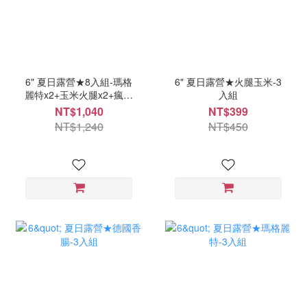
6" 夏日露營★8入組-瑪格
6" 夏日露營★火腿玉米-3
麗特x2+玉米火腿x2+瘋小
入組
雞x2+德國香腸x2
NT$1,040
NT$399
NT$1,240
NT$450