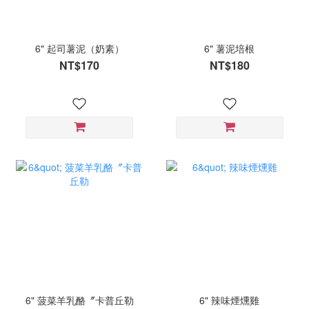
6" 起司薯泥（奶素）
6" 薯泥培根
NT$170
NT$180
6" 菠菜羊乳酪〞卡普丘勒
6" 辣味煙燻雞