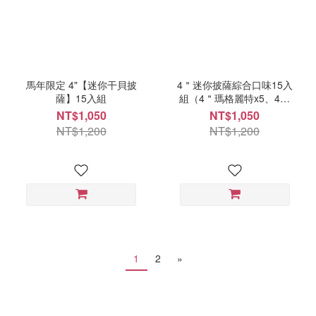
馬年限定 4"【迷你干貝披
4＂迷你披薩綜合口味15入
薩】15入組
組（4＂瑪格麗特x5、4＂
四騎士x5、4＂夏威夷x5）
NT$1,050
NT$1,050
（無禮盒）
NT$1,200
NT$1,200
1
2
»