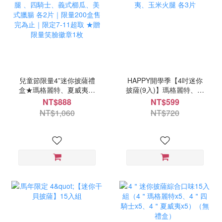
兒童節限量4”迷你披薩禮
HAPPY開學季【4吋迷你
盒★瑪格麗特、夏威夷、
披薩(9入)】瑪格麗特、夏
玉米火腿 、四騎士、義式
威夷、玉米火腿 各3片
NT$888
NT$599
櫛瓜、美式臘腸 各2片｜
NT$1,060
NT$720
限量200盒售完為止｜限定
7-11超取 ★贈限量笑臉徽
章1枚