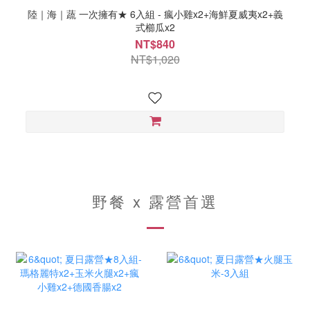
陸｜海｜蔬 一次擁有★ 6入組 - 瘋小雞x2+海鮮夏威夷x2+義
式櫛瓜x2
NT$840
NT$1,020
野餐 x 露營首選