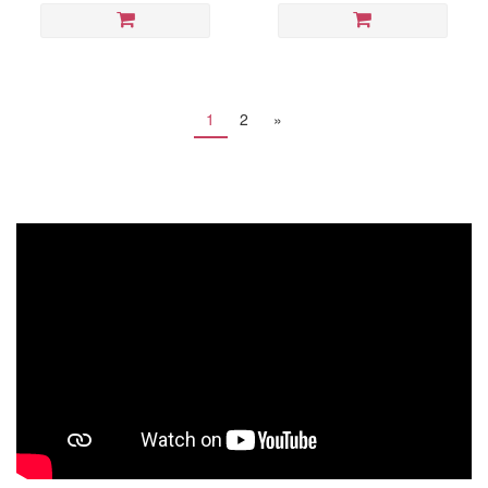
1
2
»