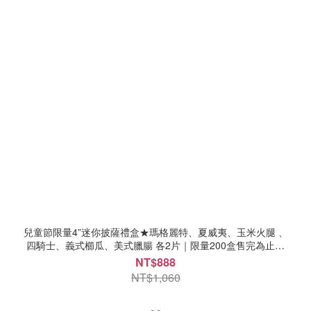
兒童節限量4”迷你披薩禮盒★瑪格麗特、夏威夷、玉米火腿 、
四騎士、義式櫛瓜、美式臘腸 各2片｜限量200盒售完為止｜
限定7-11超取 ★贈限量笑臉徽章1枚
NT$888
NT$1,060