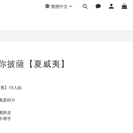
繁體中文
立即購買
i 迷你披薩【夏威夷】
夏威夷】15入組
鳳梨碎片
脆餅皮
不釋手