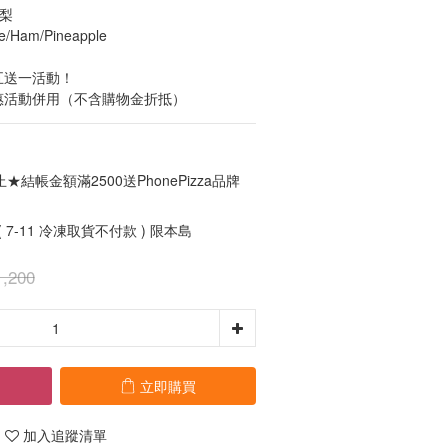
鳳梨
e/Ham/Pineapple
五送一活動！
惠活動併用（不含購物金折抵）
結帳金額滿2500送PhonePizza品牌
 7-11 冷凍取貨不付款 ) 限本島
,200
立即購買
加入追蹤清單