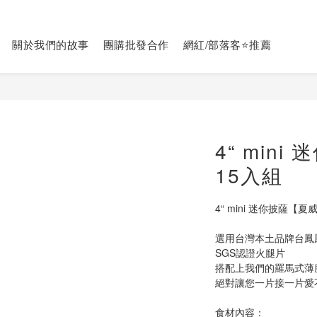
關於我們的故事
團購批發合作
網紅/部落客⭐推薦
4“ min
15入組
4“ mini 迷你披薩【
選用台灣本土品牌台鳳
SGS認證火腿片
搭配上我們的羅馬式薄
絕對讓您一片接一片愛
食材內容：