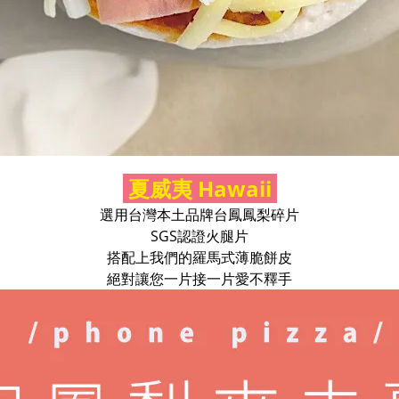
夏威夷 Hawaii
選用台灣本土品牌台鳳鳳梨碎片
SGS認證火腿片
搭配上我們的羅馬式薄脆餅皮
絕對讓您一片接一片愛不釋手