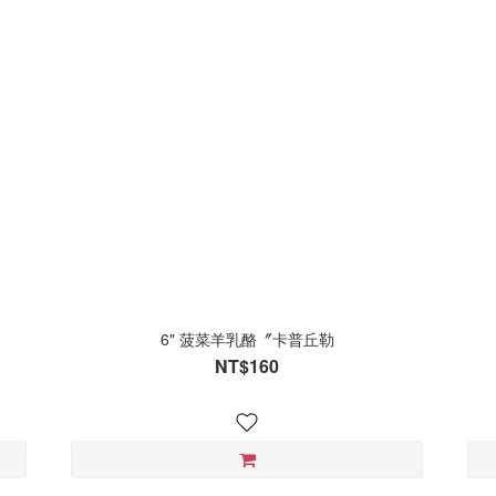
6" 菠菜羊乳酪〞卡普丘勒
NT$160