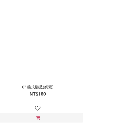
6" 義式櫛瓜(奶素)
NT$160