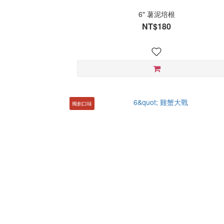
6" 薯泥培根
NT$180
獨創口味