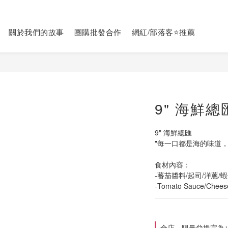
關於我們的故事
團購批發合作
網紅/部落客⭐推薦
9" 海鮮
9" 海鮮總匯
"每一口都是海的味道
食材內容：
-蕃茄醬料/起司/洋蔥/蝦
-Tomato Sauce/Cheese
全店，限量兌換完為止★