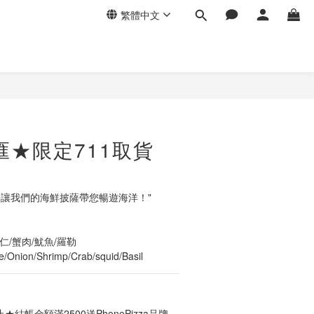
繁體中文
立即購買
總匯★限定711取貨
，讓我們的海鮮披薩帶您暢遊海洋！"
仁/蟹肉/魷魚/羅勒
/Onion/Shrimp/Crab/squid/Basil
結帳金額滿2500送PhonePizza品牌