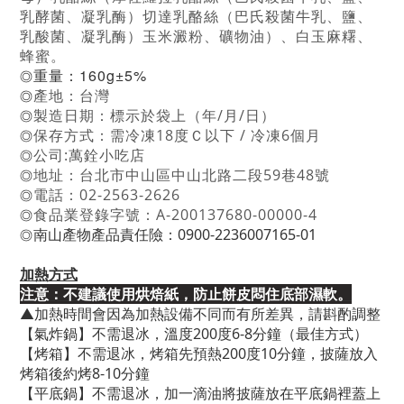
乳酵菌、凝乳酶）
切達乳酪絲（巴氏殺菌牛乳、鹽、
乳酸菌、凝乳酶）玉米澱粉、
礦物油）、白玉麻糬、
蜂蜜。
重量：160g±5%
◎
產地：台灣
◎
製造日期：標示於袋上（年/月/日）
◎
保存方式：需冷凍18度Ｃ以下 / 冷凍6個月
◎
公司:萬銓小吃店
◎
地址：台北市中山區中山北路二段59巷48號
◎
電話：02-2563-2626
◎
食品業登錄字號：A-200137680-00000-4
◎
南山產物產品責任險：0900-2236007165-01
◎
加熱方式
注意：不建議使用烘焙紙，防止餅皮悶住底部濕軟。
▲加熱時間會因為加熱設備不同而有所差異，請斟酌調整
【氣炸鍋】不需退冰，溫度200度6-8分鐘（最佳方式）
【烤箱】不需退冰，烤箱先預熱200度10分鐘，披薩放入
烤箱後約烤8-10分鐘
【平底鍋】不需退冰，加一滴油將披薩放在平底鍋裡蓋上