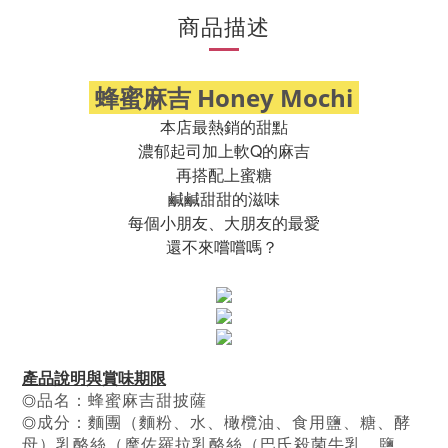
商品描述
蜂蜜麻吉 Honey Mochi
本店最熱銷的甜點
濃郁起司加上軟Q的麻吉
再搭配上蜜糖
鹹鹹甜甜的滋味
每個小朋友、大朋友的最愛
還不來嚐嚐嗎？
產品說明與賞味期限
品名：蜂蜜麻吉甜披薩
◎
成分：麵團（麵粉、水、橄欖油、食用鹽、糖、酵
◎
母）
乳酪絲（摩佐羅拉乳酪絲（巴氏殺菌牛乳、鹽、