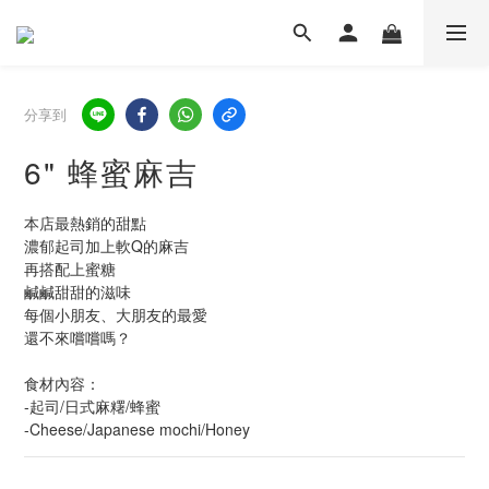
分享到
6" 蜂蜜麻吉
本店最熱銷的甜點
濃郁起司加上軟Q的麻吉
再搭配上蜜糖
鹹鹹甜甜的滋味
每個小朋友、大朋友的最愛
還不來嚐嚐嗎？
食材內容：
-起司/日式麻糬/蜂蜜
-Cheese/Japanese mochi/Honey