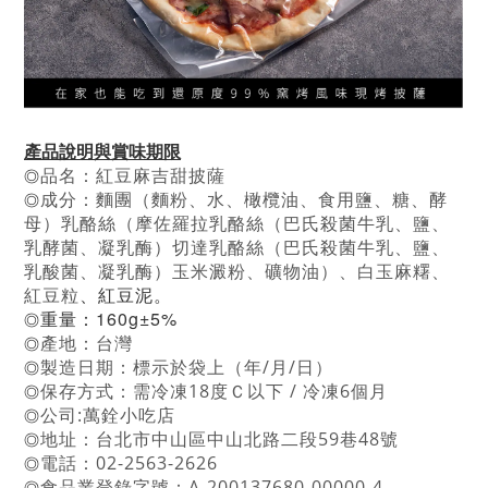
產品說明與賞味期限
品名：紅豆麻吉甜披薩
◎
成分：麵團（麵粉、水、橄欖油、食用鹽、糖、酵
◎
母）
乳酪絲（摩佐羅拉乳酪絲（巴氏殺菌牛乳、鹽、
乳酵菌、凝乳酶）
切達乳酪絲（巴氏殺菌牛乳、鹽、
乳酸菌、凝乳酶）玉米澱粉、
礦物油）、白玉麻糬、
、
紅豆泥。
紅豆粒
重量：160g±5%
◎
產地：台灣
◎
製造日期：標示於袋上（年/月/日）
◎
保存方式：需冷凍18度Ｃ以下 / 冷凍6個月
◎
公司:萬銓小吃店
◎
地址：台北市中山區中山北路二段59巷48號
◎
電話：02-2563-2626
◎
食品業登錄字號：A-200137680-00000-4