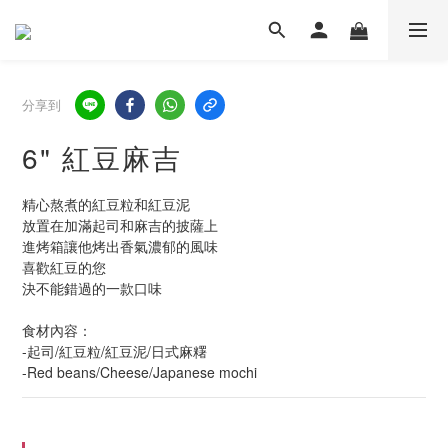
分享到
6" 紅豆麻吉
精心熬煮的紅豆粒和紅豆泥
放置在加滿起司和麻吉的披薩上
進烤箱讓他烤出香氣濃郁的風味
喜歡紅豆的您
決不能錯過的一款口味
食材內容：
-起司/紅豆粒/紅豆泥/日式麻糬
-Red beans/Cheese/Japanese mochi