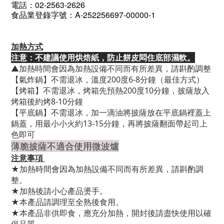
電話：02-2563-2626
食品業登錄字號：A-252256697-00000-1
加熱方式
注意：不建議使用烘焙紙，防止餅皮悶住底部濕軟。
▲加熱時間會因為加熱設備不同而有所差異，請斟酌調整
【氣炸鍋】不需退冰，溫度200度6-8分鐘（最佳方式）
【烤箱】不需退冰，烤箱先預熱200度10分鐘，披薩放入
烤箱後約烤8-10分鐘
【平底鍋】不需退冰，加一滴油將披薩放在平底鍋裡蓋上
鍋蓋，用最小小火約13-15分鐘，再將披薩翻面帶起司上
色即可
薄脆披薩不適合使用微波爐
注意事項
★加熱時間會因為加熱設備不同而有所差異，請斟酌調
整。
★加熱後請小心產品燙手。
★本產品請調理至全熟後食用。
★本產品非供即食，應充分加熱，開封後請盡快使用以確