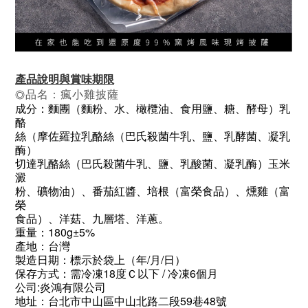
產品說明與賞味期限
品名：瘋小雞披薩
◎
成分：麵團（麵粉、水、橄欖油、食用鹽、糖、酵母）乳
酪
絲（摩佐羅拉乳酪絲（巴氏殺菌牛乳、鹽、乳酵菌、凝乳
酶）
切達乳酪絲（巴氏殺菌牛乳、鹽、乳酸菌、凝乳酶）玉米
澱
粉、礦物油）、番茄紅醬、培根（富榮食品）、燻雞（富
榮
食品）、洋菇、九層塔、洋蔥。
重量：180g±5%
產地：台灣
製造日期：標示於袋上（年/月/日）
保存方式：需冷凍18度Ｃ以下 / 冷凍6個月
公司:炎鴻有限公司
地址：台北市中山區中山北路二段59巷48號