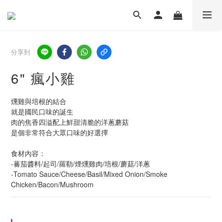
分享到
6" 瘋小雞
燻雞與培根的結合
就是國民口味的誕生
肉的焦香四溢配上鮮甜清脆的洋蔥蘑菇
是個非常符合大眾口味的好選擇
食材內容：
-蕃茄醬料/起司/羅勒/煙燻雞肉/培根/蘑菇/洋蔥
-Tomato Sauce/Cheese/Basil/Mixed Onion/Smoke 
Chicken/Bacon/Mushroom