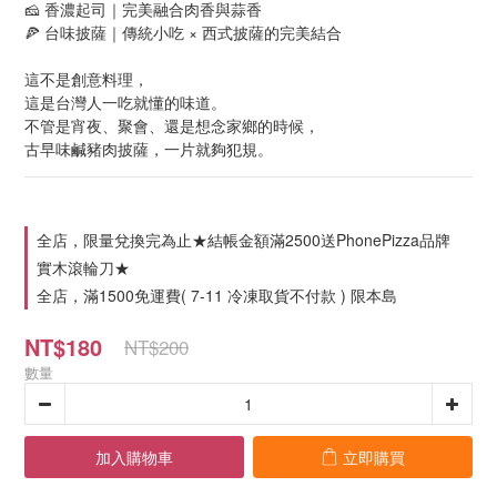
🧀 香濃起司｜完美融合肉香與蒜香
🍕 台味披薩｜傳統小吃 × 西式披薩的完美結合
這不是創意料理，
這是台灣人一吃就懂的味道。
不管是宵夜、聚會、還是想念家鄉的時候，
古早味鹹豬肉披薩，一片就夠犯規。
全店，限量兌換完為止★結帳金額滿2500送PhonePizza品牌
實木滾輪刀★
全店，滿1500免運費( 7-11 冷凍取貨不付款 ) 限本島
NT$180
NT$200
數量
加入購物車
立即購買