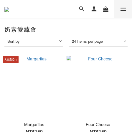
奶素愛蔬食
Sort by
24 Items per page
人氣NO.1
Margaritas
Four Cheese
NT$150
NT$150