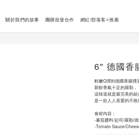
關於我們的故事
團購批發合作
網紅/部落客⭐推薦
6" 德國香
鮮嫩Q彈的德國香腸撲
新鮮香氣十足的羅勒，
這味道就是最完美的組
是一款人人喜愛的不敗
食材內容：
-蕃茄醬料/起司/羅勒/
-Tomato Sauce/Chees