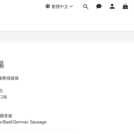
繁體中文
立即購買
腸
滿整個披薩
合
口味
德國香腸
e/Basil/German Sausage