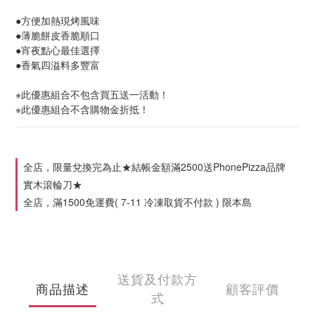
●方便加熱現烤風味
●薄脆餅皮香脆順口
●宵夜點心最佳選擇
●香氣四溢料多豐富
※此優惠組合不包含買五送一活動！
※此優惠組合不含購物金折抵！
全店，限量兌換完為止★結帳金額滿2500送PhonePizza品牌
實木滾輪刀★
全店，滿1500免運費( 7-11 冷凍取貨不付款 ) 限本島
送貨及付款方
商品描述
顧客評價
式