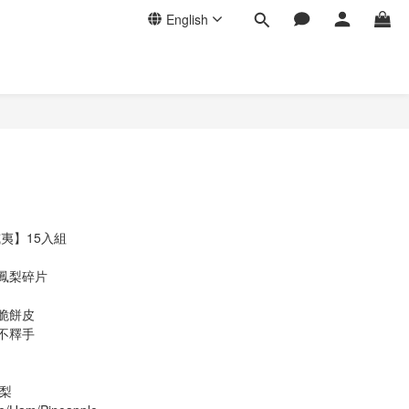
English
BUY NOW
夏威夷】15入組
鳳梨碎片
脆餅皮
不釋手
鳳梨