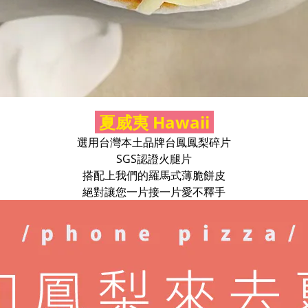
夏威夷 Hawaii
選用台灣本土品牌台鳳鳳梨碎片
SGS認證火腿片
搭配上我們的羅馬式薄脆餅皮
絕對讓您一片接一片愛不釋手