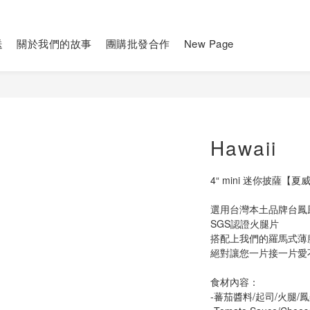
送
關於我們的故事
團購批發合作
New Page
Hawaii
4“ mini 迷你披薩【
選用台灣本土品牌台鳳
SGS認證火腿片
搭配上我們的羅馬式薄
絕對讓您一片接一片愛
食材內容：
-蕃茄醬料/起司/火腿/