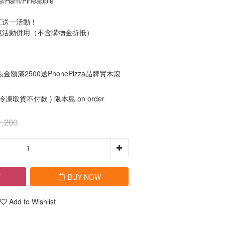
e/Ham/Pineapple
五送一活動！
惠活動併用（不含購物金折抵）
額滿2500送PhonePizza品牌實木滾
 冷凍取貨不付款 ) 限本島 on order
,200
T
BUY NOW
Add to Wishlist