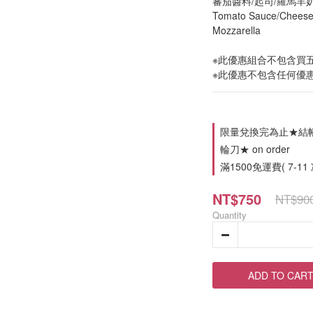
蕃茄醬料/起司/羅馬羊
Tomato Sauce/Cheese
Mozzarella
※此優惠組合不包含買
※此優惠不包含任何優
限量兌換完為止★結帳金
輪刀★ on order
滿1500免運費( 7-11
NT$750
NT$90
Quantity
ADD TO CAR