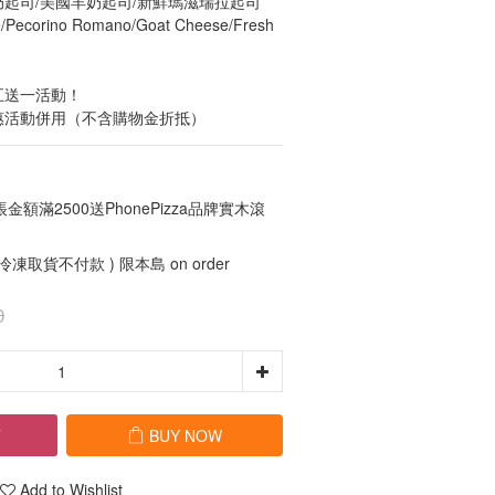
奶起司/美國羊奶起司/新鮮瑪滋瑞拉起司
/Pecorino Romano/Goat Cheese/Fresh 
五送一活動！
惠活動併用（不含購物金折抵）
額滿2500送PhonePizza品牌實木滾
 冷凍取貨不付款 ) 限本島 on order
0
T
BUY NOW
Add to Wishlist