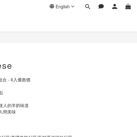
English
BUY NOW
ese
組合 - 6入優惠價
點
迷人的羊奶味道
人間美味