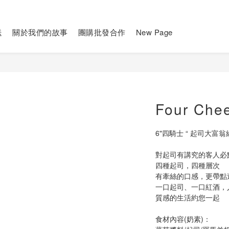
送
關於我們的故事
團購批發合作
New Page
Four Che
6"四騎士 “ 起司大富翁
對起司有講究的客人必
四種起司，四種層次
有牽絲的口感，更帶點
一口起司、一口紅酒，
質感的生活約您一起
食材內容(奶素)：