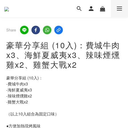
Share
豪華分享組 (10入)：費城牛肉
x3、海鮮夏威夷x3、辣味煙燻
雞x2、雞蟹大戰x2
豪華分享組 (10入)：
-費城牛肉x3
-海鮮夏威夷x3
-辣味煙燻雞x2
-雞蟹大戰x2 
（以上10入組合為固定口味）
●方便加熱現烤風味