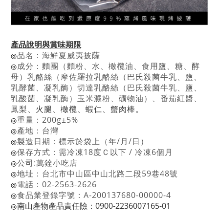
產品說明與賞味期限
品名：海鮮夏威夷披薩
◎
成分：麵團（麵粉、水、橄欖油、食用鹽、糖、酵
◎
母）
乳酪絲（摩佐羅拉乳酪絲（巴氏殺菌牛乳、鹽、
乳酵菌、凝乳酶）
切達乳酪絲（巴氏殺菌牛乳、鹽、
乳酸菌、凝乳酶）玉米澱粉、
礦物油）、
番茄紅醬、
、
火腿
、
橄欖
、
蝦仁
、
蟹肉棒。
鳳梨
重量：200g±5%
◎
產地：台灣
◎
製造日期：標示於袋上（年/月/日）
◎
保存方式：需冷凍18度Ｃ以下 / 冷凍6個月
◎
公司:萬銓小吃店
◎
地址：台北市中山區中山北路二段59巷48號
◎
電話：02-2563-2626
◎
食品業登錄字號：A-200137680-00000-4
◎
南山產物產品責任險：0900-2236007165-01
◎