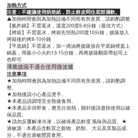
加熱方式
注意：不建議使用烘焙紙，防止餅皮悶住底部濕軟。
▲加熱時間會因為加熱設備不同而有所差異，請斟酌調整
【氣炸鍋】不需退冰，溫度200度6-8分鐘（最佳方式）
【烤箱】不需退冰，烤箱先預熱200度10分鐘，披薩放入
烤箱後約烤8-10分鐘
【平底鍋】不需退冰，加一滴油將披薩放在平底鍋裡蓋上
鍋蓋，用最小小火約13-15分鐘，再將披薩翻面帶起司上
色即可
薄脆披薩不適合使用微波爐
注意事項
★加熱時間會因為加熱設備不同而有所差異，請斟酌調
整。
★加熱後請小心產品燙手。
★本產品請調理至全熟後食用。
★本產品非供即食，應充分加熱，開封後請盡快使用以確
保品質。
★請勿反覆解凍冷凍，以確保產品鮮度 風味與品質。★
過敏源：本產品含麩質之穀物、奶類、 大豆及其製品成
分，不適合過敏體質食用。