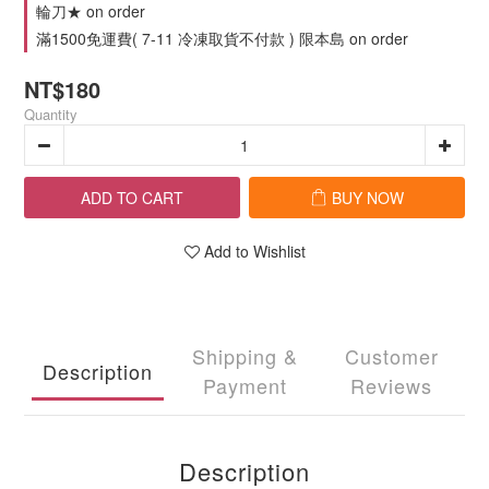
輪刀★ on order
滿1500免運費( 7-11 冷凍取貨不付款 ) 限本島 on order
NT$180
Quantity
ADD TO CART
BUY NOW
Add to Wishlist
Shipping &
Customer
Description
Payment
Reviews
Description