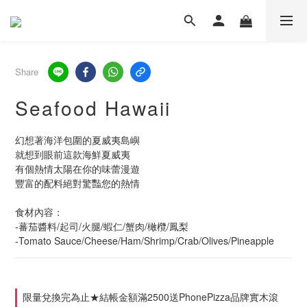
Share
Seafood Hawaii
幻想著海洋包圍的夏威夷島嶼
就想到眼前這款海鮮夏威夷
有個熱情太陽在你的味蕾漫遊
豐富的配料絕對驚豔您的熱情
食材內容：
-蕃茄醬料/起司/火腿/蝦仁/蟹肉/橄欖/鳳梨
-Tomato Sauce/Cheese/Ham/Shrimp/Crab/Olives/Pineapple
限量兌換完為止★結帳金額滿2500送PhonePizza品牌實木滾