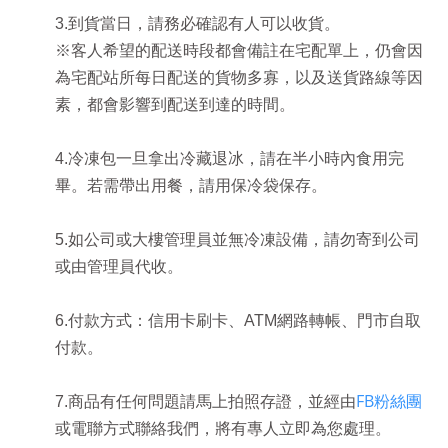
3.到貨當日，請務必確認有人可以收貨。
※客人希望的配送時段都會備註在宅配單上，仍會因
為宅配站所每日配送的貨物多寡，以及送貨路線等因
素，都會影響到配送到達的時間。
4.冷凍包一旦拿出冷藏退冰，請在半小時內食用完
畢。若需帶出用餐，請用保冷袋保存。
5.如公司或大樓管理員並無冷凍設備，請勿寄到公司
或由管理員代收。
6.付款方式：信用卡刷卡、ATM網路轉帳
、
門市自取
付款
。
FB粉絲團
7.商品有任何問題請
馬上拍照存證
，並經由
或電聯方式聯絡我們，將有專人立即為您處理。