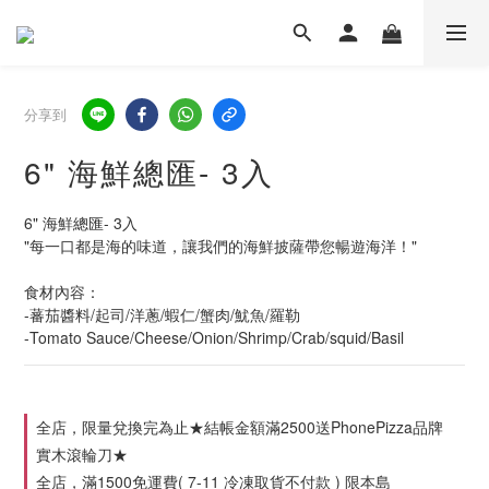
分享到
6" 海鮮總匯- 3入
6" 海鮮總匯- 3入
"每一口都是海的味道，讓我們的海鮮披薩帶您暢遊海洋！"
食材內容：
-蕃茄醬料/起司/洋蔥/蝦仁/蟹肉/魷魚/羅勒
-Tomato Sauce/Cheese/Onion/Shrimp/Crab/squid/Basil
全店，限量兌換完為止★結帳金額滿2500送PhonePizza品牌
實木滾輪刀★
全店，滿1500免運費( 7-11 冷凍取貨不付款 ) 限本島